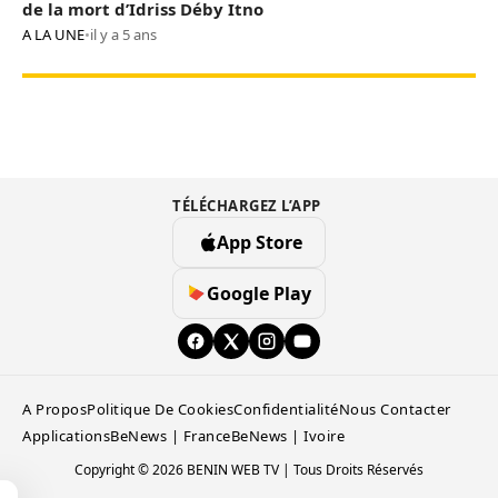
de la mort d’Idriss Déby Itno
A LA UNE
•
il y a 5 ans
TÉLÉCHARGEZ L’APP
App Store
Google Play
A Propos
Politique De Cookies
Confidentialité
Nous Contacter
Applications
BeNews | France
BeNews | Ivoire
Copyright © 2026 BENIN WEB TV | Tous Droits Réservés