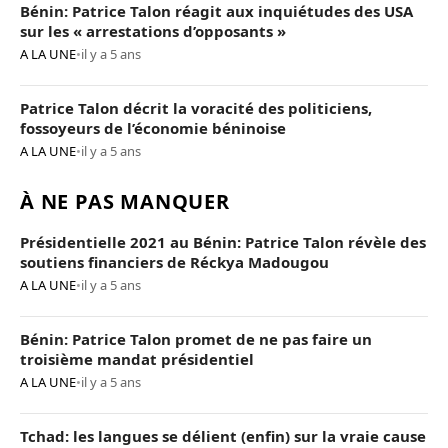
Bénin: Patrice Talon réagit aux inquiétudes des USA
sur les « arrestations d’opposants »
A LA UNE
•
il y a 5 ans
Patrice Talon décrit la voracité des politiciens,
fossoyeurs de l’économie béninoise
A LA UNE
•
il y a 5 ans
À NE PAS MANQUER
Présidentielle 2021 au Bénin: Patrice Talon révèle des
soutiens financiers de Réckya Madougou
A LA UNE
•
il y a 5 ans
Bénin: Patrice Talon promet de ne pas faire un
troisième mandat présidentiel
A LA UNE
•
il y a 5 ans
Tchad: les langues se délient (enfin) sur la vraie cause