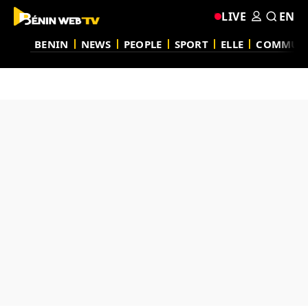
LIVE
EN
BENIN
NEWS
PEOPLE
SPORT
ELLE
COMMUN