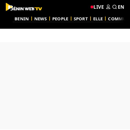
LIVE
EN
BENIN
NEWS
PEOPLE
SPORT
ELLE
COMMUN