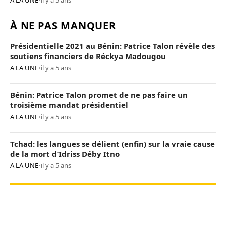
A LA UNE
•
il y a 5 ans
À NE PAS MANQUER
Présidentielle 2021 au Bénin: Patrice Talon révèle des
soutiens financiers de Réckya Madougou
A LA UNE
•
il y a 5 ans
Bénin: Patrice Talon promet de ne pas faire un
troisième mandat présidentiel
A LA UNE
•
il y a 5 ans
Tchad: les langues se délient (enfin) sur la vraie cause
de la mort d’Idriss Déby Itno
A LA UNE
•
il y a 5 ans