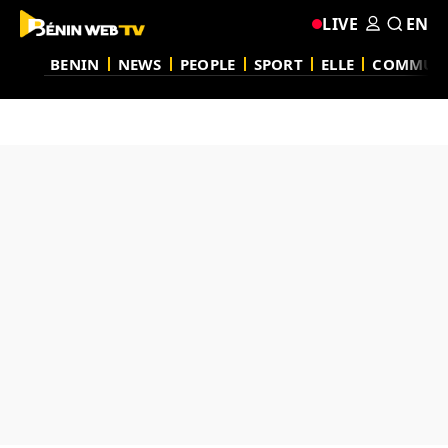
LIVE
EN
BENIN
NEWS
PEOPLE
SPORT
ELLE
COMMUN