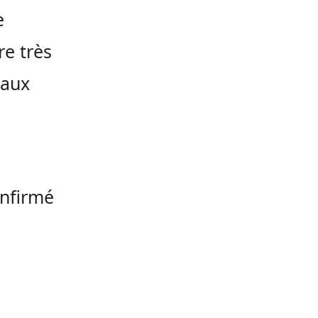
e
re très
vaux
onfirmé