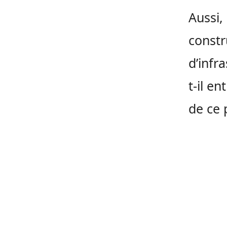
Aussi,
constr
d’infr
t-il en
de ce 