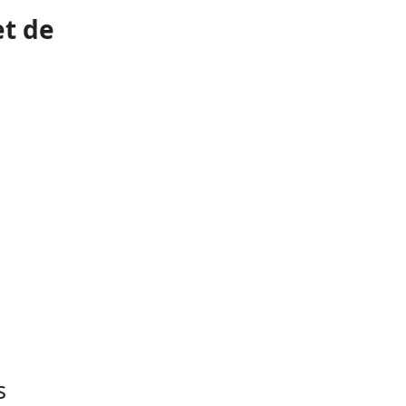
et de
s