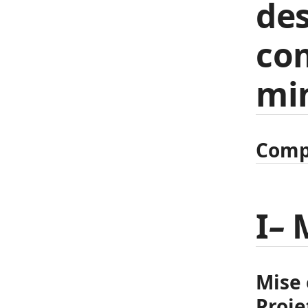
de
com
min
Compt
I
–
Mise 
Proje