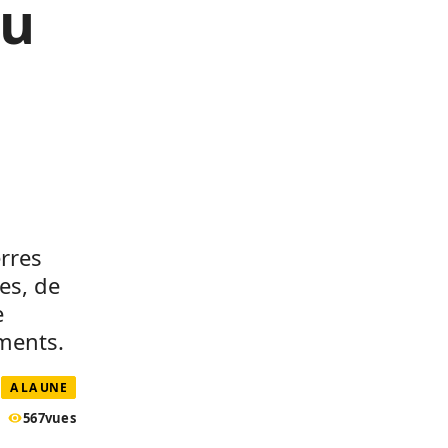
du
rres
res, de
e
ements.
A LA UNE
567
vues