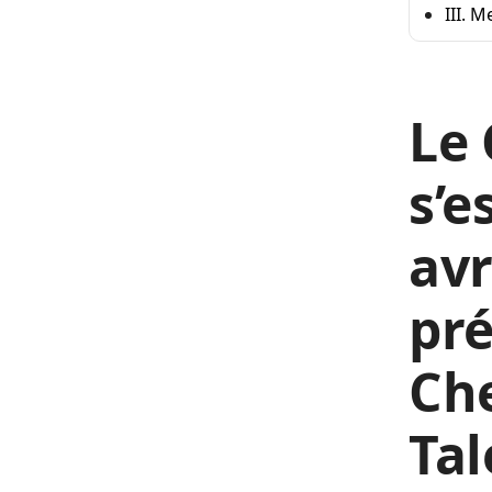
III. 
Le 
s’e
avr
pré
Che
Tal