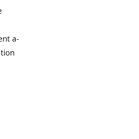
e
ent a-
ation