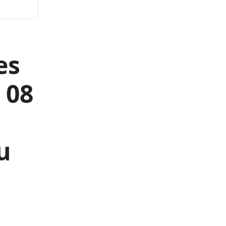
es
 08
u