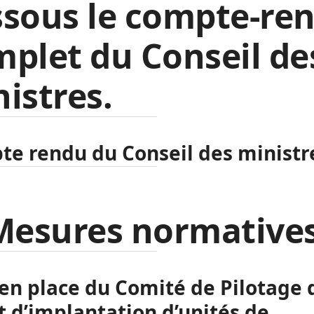
ssous le compte-re
plet du Conseil de
istres.
e rendu du Conseil des ministr
Mesures normatives
en place du Comité de Pilotage 
t d’implantation d’unités de