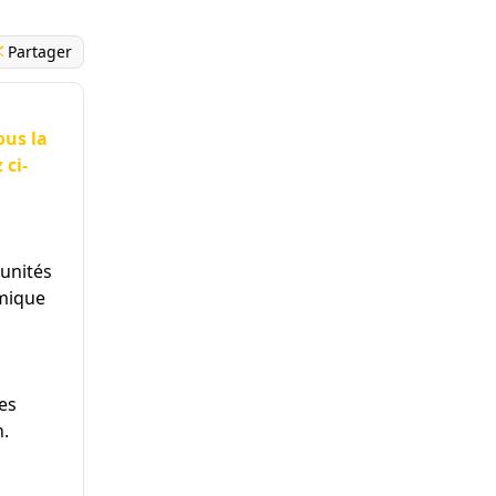
Partager
ous la
 ci-
’unités
amique
es
h.