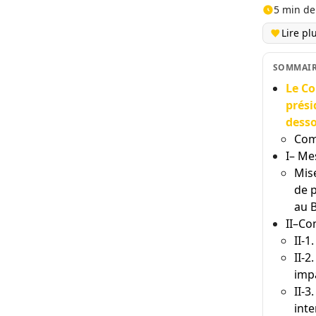
5 min de
Lire pl
SOMMAI
Le Co
prési
desso
Com
I– Me
Mise
de 
au 
II–Co
II-
II-2
impa
II-3
int