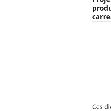
produ
carre
Ces di