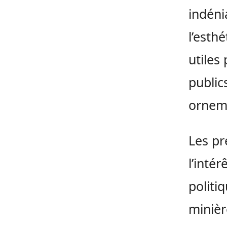
indéni
l’esth
utiles
public
orneme
Les pr
l’inté
politi
minièr