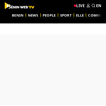
LIVE
EN
BENIN
NEWS
PEOPLE
SPORT
ELLE
COMMUN