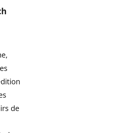
ch
ne,
des
dition
es
irs de