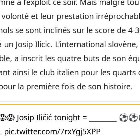
né à l’exploit ce soir. Mais malgré tou
volonté et leur prestation irréprochabl
ols se sont inclinés sur le score de 4-
 un Josip Ilicic. L’international slovène,
ble, a inscrit les quatre buts de son éq
ant ainsi le club italien pour les quarts
 pour la première fois de son histoire.
😱😱 Josip Iličić tonight = ________ ⚽️⚽
L
pic.twitter.com/7rxYgj5XPP