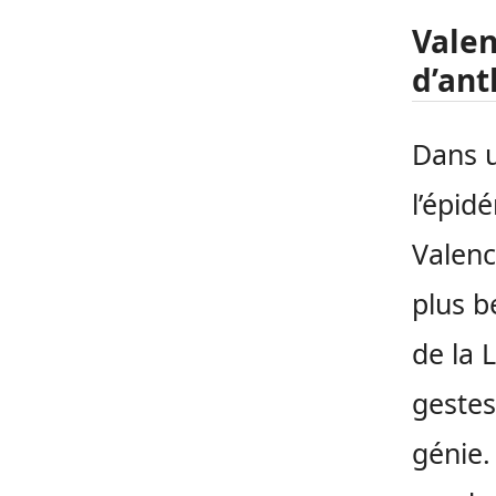
Valen
d’ant
Dans u
l’épid
Valenc
plus b
de la 
gestes
génie.