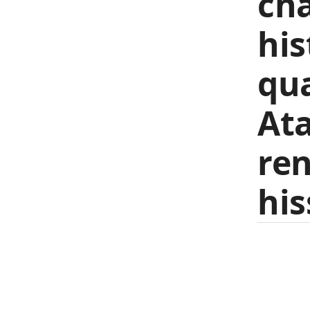
ch
his
qua
At
ren
his