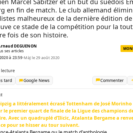
ien Marcel Sabitzer et un but du suédois E
g en fin de match. Le club allemand élimi
alistes malheureux de la dernière édition de
ouve ce stade de la compétition pour la tou
e fois de son histoire.
 Arnaud DEGUENON
MOND
us ses articles
2020 à 23:59
•
MàJ le 29 août 2020
 lecture
us tard
Google News
Commenter
RE
ipzig a littéralement écrasé Tottenham de José Morinho
rir le premier quart de finale de la Ligue des champions d
ire. Avec un quadruplé d’Ilicic, Atalanta Bergame a renv
ce pour se hisser au tour suivant.
ence-Atalanta Bergame ou le match d’anthologie