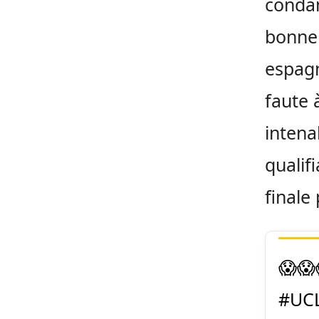
condam
bonne 
espagn
faute à
intena
qualifi
finale
😱😱
#UC