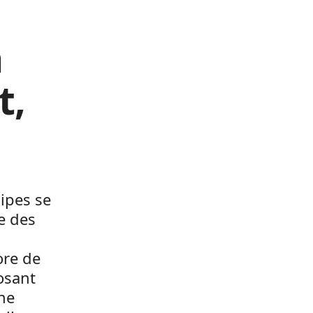
a
t,
ipes se
ue des
ore de
osant
ne