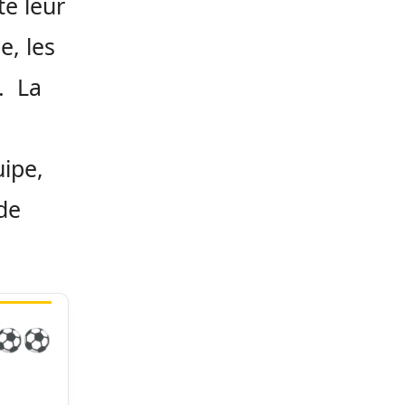
te leur
e, les
3. La
uipe,
 de
️⚽️⚽️