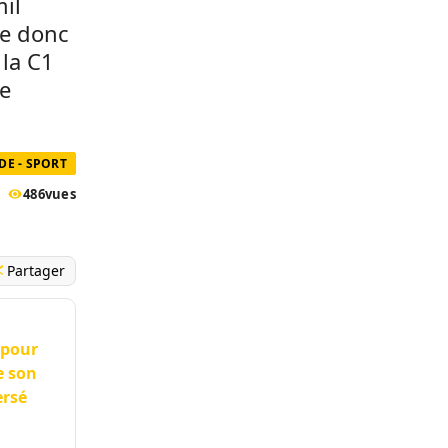
mil
ne donc
 la C1
te
E - SPORT
486
vues
Partager
 pour
e son
ersé