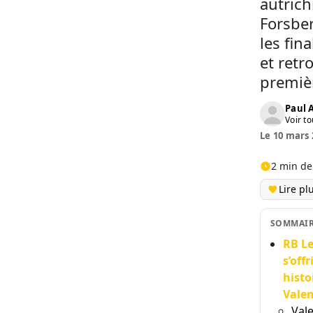
autrich
Forsber
les fin
et retr
premièr
Paul
Voir to
Le 10 mars 
2 min de
Lire pl
SOMMAI
RB Le
s’off
histo
Valen
Val