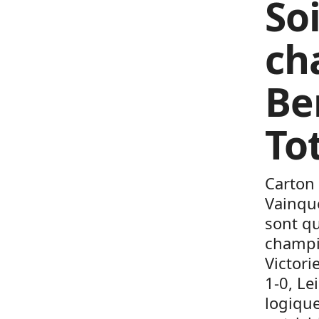
So
ch
Be
To
Carton 
Vainque
sont qu
champio
Victori
1-0, Le
logiqu