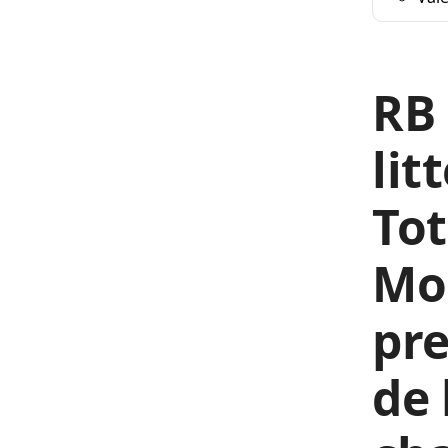
RB 
lit
To
Mor
pre
de 