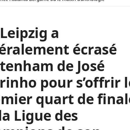
Leipzig a
téralement écrasé
ttenham de José
inho pour s’offrir l
mier quart de final
la Ligue des