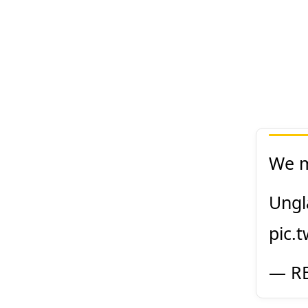
We m
Ungl
pic.
— RB