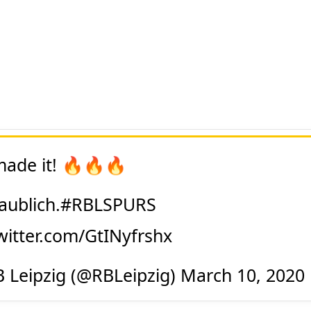
ade it! 🔥🔥🔥
aublich.
#RBLSPURS
twitter.com/GtINyfrshx
 Leipzig (@RBLeipzig)
March 10, 2020