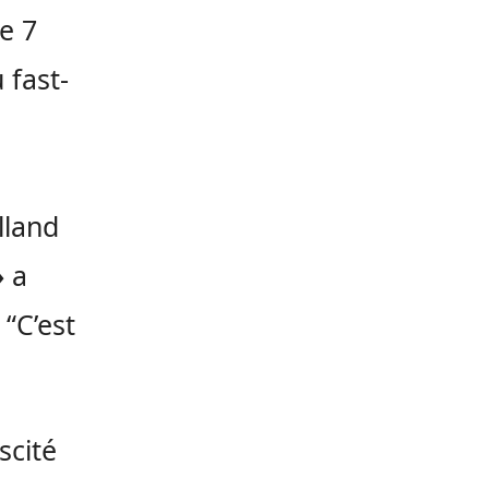
e 7
 fast-
lland
»
a
“C’est
scité