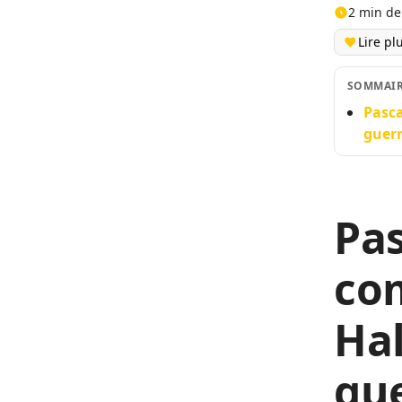
2 min de
Lire pl
SOMMAI
Pasca
guerr
Pas
co
Hal
gue