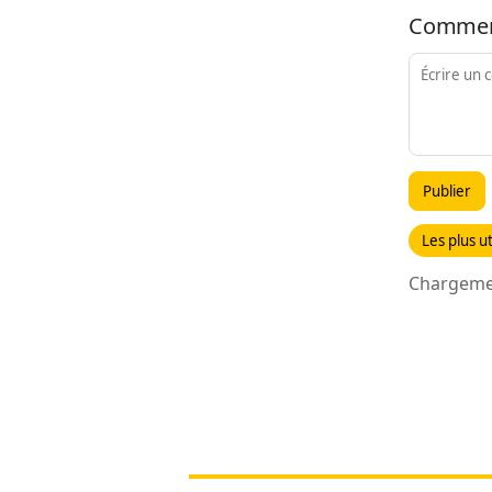
Commen
Publier
Les plus ut
Chargemen