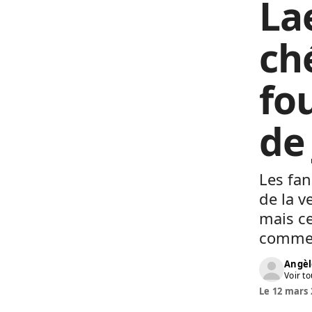
La
ch
fo
de
Les fan
de la v
mais ce
commen
Angèl
Voir to
Le 12 mars 