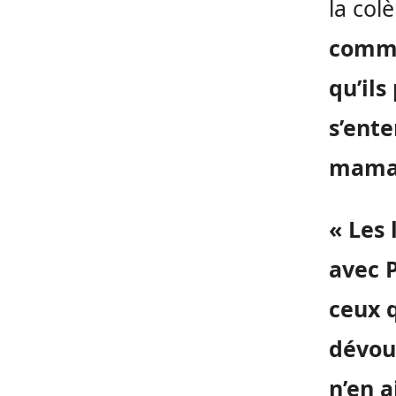
la col
commen
qu’ils
s’ent
mama
« Les 
avec 
ceux q
dévou
n’en a