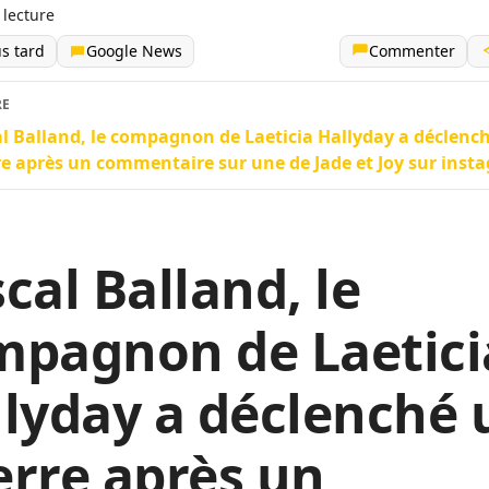
 lecture
us tard
Google News
Commenter
RE
l Balland, le compagnon de Laeticia Hallyday a déclenc
e après un commentaire sur une de Jade et Joy sur inst
cal Balland, le
mpagnon de Laetici
lyday a déclenché 
rre après un