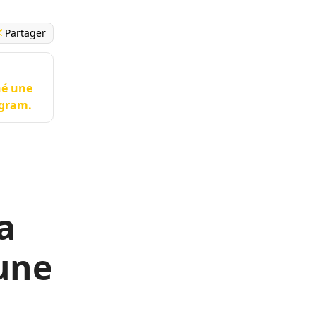
Partager
hé une
agram.
a
une