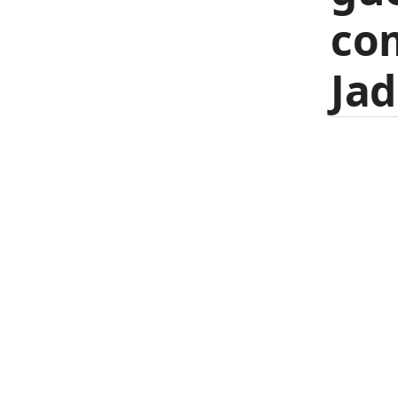
co
Jad