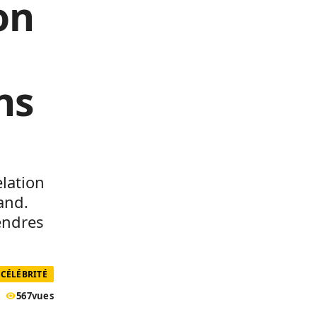
on
d
ns
elation
and.
endres
CÉLÉBRITÉ
567
vues