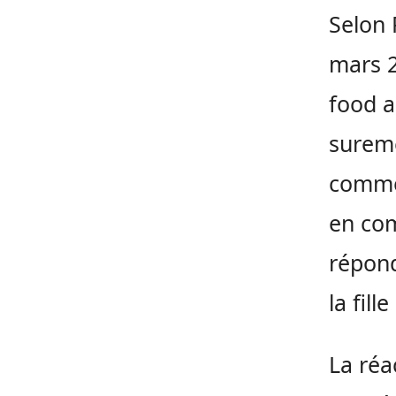
Selon 
mars 2
food a
sureme
comme
en co
répond
la fill
La réa