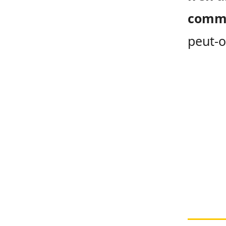
comme
peut-o