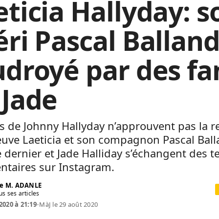
eticia Hallyday: s
éri Pascal Ballan
udroyé par des fa
 Jade
s de Johnny Hallyday n’approuvent pas la r
euve Laeticia et son compagnon Pascal Ball
 dernier et Jade Halliday s’échangent des t
taires sur Instagram.
e M. ADANLE
us ses articles
2020 à 21:19
•
MàJ le 29 août 2020