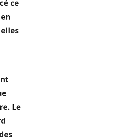
cé ce
ien
 elles
ent
ue
re. Le
rd
 des