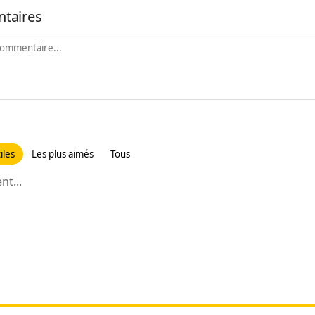
taires
iles
Les plus aimés
Tous
t...