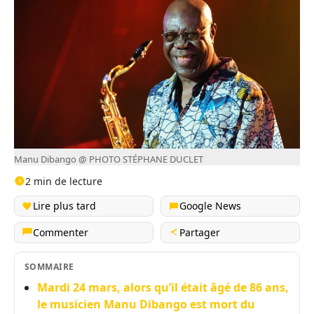
Manu Dibango @ PHOTO STÉPHANE DUCLET
2 min de lecture
Lire plus tard
Google News
Commenter
Partager
SOMMAIRE
Mardi 24 mars, alors qu’il était âgé de 86 ans,
le musicien Manu Dibango est mort du