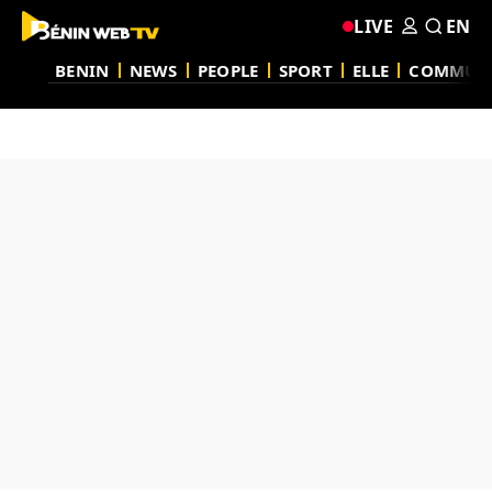
LIVE
EN
BENIN
NEWS
PEOPLE
SPORT
ELLE
COMMUN