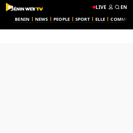
LIVE
EN
BENIN
NEWS
PEOPLE
SPORT
ELLE
COMMUN