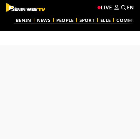
LIVE
EN
BENIN
NEWS
PEOPLE
SPORT
ELLE
COMMUN