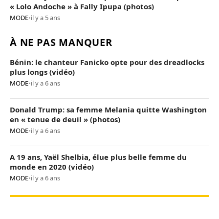
« Lolo Andoche » à Fally Ipupa (photos)
MODE
•
il y a 5 ans
À NE PAS MANQUER
Bénin: le chanteur Fanicko opte pour des dreadlocks
plus longs (vidéo)
MODE
•
il y a 6 ans
Donald Trump: sa femme Melania quitte Washington
en « tenue de deuil » (photos)
MODE
•
il y a 6 ans
A 19 ans, Yaël Shelbia, élue plus belle femme du
monde en 2020 (vidéo)
MODE
•
il y a 6 ans