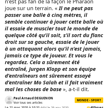
n’est pas fan de la façon le Pharaon
joue sur un terrain. «
Il ne peut pas
passer une balle à cinq mètres, il
semble continuer à jouer cette balle où
il essaie de muscler tout le monde de
quelque côté qu’il soit, s’il sort du flanc
droit sur sa gauche, essaie de le jouer
à un attaquant alors qu’il n’est jamais,
jamais ce type de joueur. Et vous le
regardez. Cela a sûrement été
entraîné, Jurgen Klopp et son équipe
d’entraîneurs ont sûrement essayé
d’entraîner Mo Salah et il fait vraiment
mal les choses de base
», a-t-il dit.
Paul Arnaud DEGUENON
MONDE - SPORT
Voir tous ses articles
Le 21 mar 2020 à 10:31
•
MàJ le 29 aou 2020
405
vues