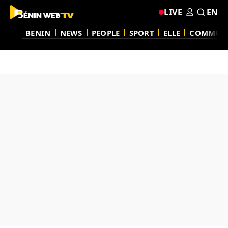
LIVE
EN
BENIN
NEWS
PEOPLE
SPORT
ELLE
COMMUN