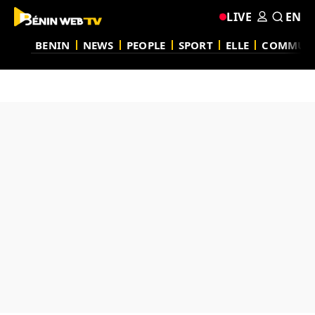
LIVE
EN
BENIN
NEWS
PEOPLE
SPORT
ELLE
COMMUN