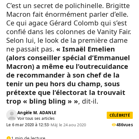
C’est un secret de polichinelle. Brigitte
Macron fait énormément parler d’elle.
Ce qui agace Gérard Colomb qui s’est
confié dans les colonnes de Vanity Fair.
Selon lui, le look de la première dame
ne passait pas.
« Ismaël Emelien
(alors conseiller spécial d’Emmanuel
Macron) a même eu l’outrecuidance
de recommander à son chef de la
tenir un peu hors du champ, sous
prétexte que l’électorat la trouvait
trop « bling bling » »
, dit-il.
Angèle M. ADANLE
CÉLÉBRITÉ
Voir tous ses articles
Le 6 mar 2020 à 12:53
•
MàJ le 24 aou 2020
486
vues
1 min de lecture