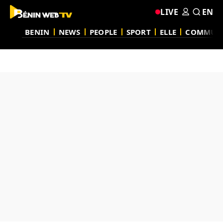
LIVE
EN
BENIN
NEWS
PEOPLE
SPORT
ELLE
COMMUN