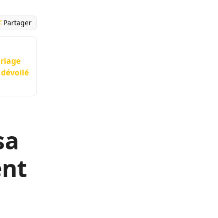
Partager
ariage
 dévoilé
sa
ent