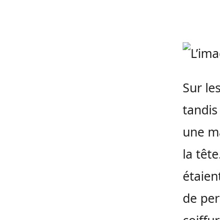
Sur le
tandis
une ma
la têt
étaien
de per