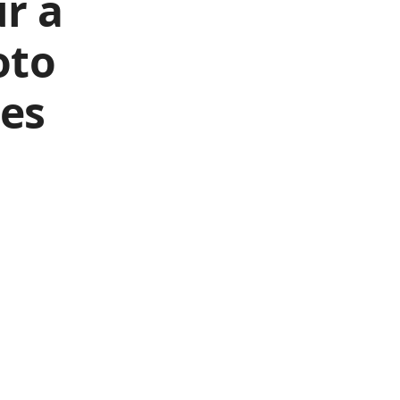
r a
oto
les