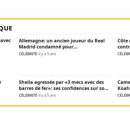
QUE
 avec
Allemagne: un ancien joueur du Real
Côte 
Madrid condamné pour
contr
pédopornographie
caca
CÉLÉBRITÉ
•
il y a 5 ans
CÉLÉBR
s
Sheila agressée par «3 mecs avec des
Came
barres de fer»: ses confidences sur son
Koah 
calvaire
CÉLÉBRITÉ
•
il y a 5 ans
CÉLÉBR