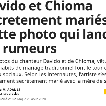
vido et Chioma
cretement marié
tte photo qui lan
s rumeurs
otos du chanteur Davido et de Chioma, vêt
abits de mariage traditionnel font le tour 
 sociaux. Selon les internautes, l’artiste s’e
ement secrètement marié avec la mère de so
e M. ADANLE
us ses articles
020 à 21:02
•
MàJ le 23 août 2020