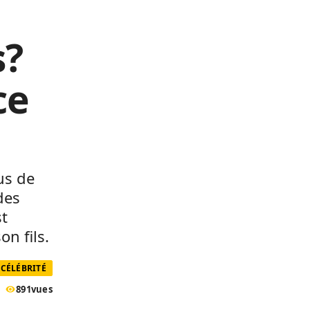
s?
ce
us de
des
st
n fils.
CÉLÉBRITÉ
891
vues