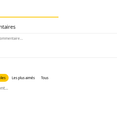
taires
iles
Les plus aimés
Tous
t...