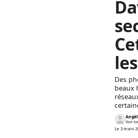
Da
se
Ce
le
Des ph
beaux h
réseaux
certain
Angèl
Voir to
Le 3 mars 2