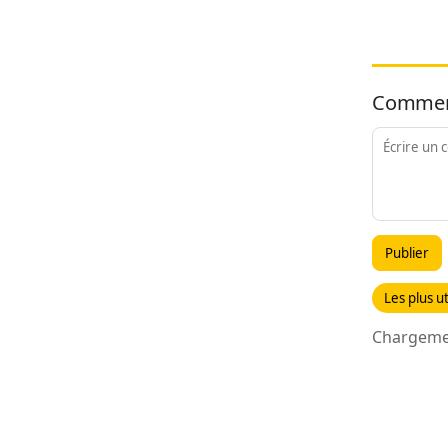
Commen
Publier
Les plus ut
Chargemen