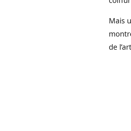
coiffur
Mais u
montré
de l’ar