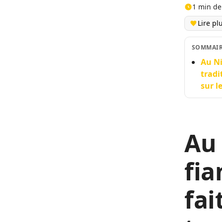
1 min de
Lire pl
SOMMAI
Au Ni
tradi
sur l
Au 
fia
fai