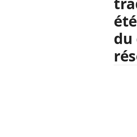
tra
été
du 
rés