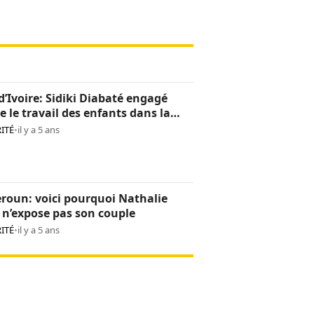
d’Ivoire: Sidiki Diabaté engagé
e le travail des enfants dans la
oculture
ITÉ
•
il y a 5 ans
roun: voici pourquoi Nathalie
n’expose pas son couple
ITÉ
•
il y a 5 ans