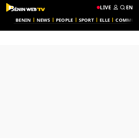
LIVE
EN
BENIN
NEWS
PEOPLE
SPORT
ELLE
COMMUN