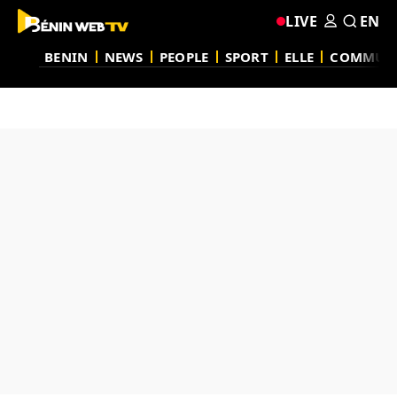
LIVE
EN
BENIN
NEWS
PEOPLE
SPORT
ELLE
COMMUN