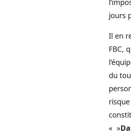
l’impo
jours 
Il en 
FBC, q
l’équi
du tou
person
risque
consti
« »
Da