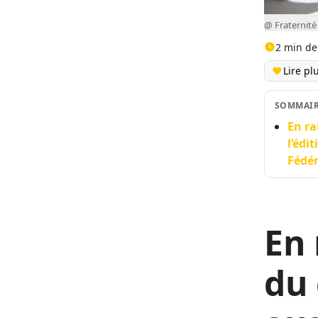
@ Fraternité
2 min de
Lire pl
SOMMAI
En ra
l’édi
Fédé
En 
du 