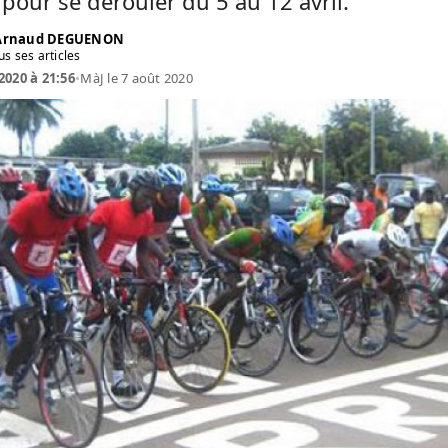
pour se dérouler du 5 au 12 avril.
 Arnaud DEGUENON
us ses articles
2020 à 21:56
•
MàJ le 7 août 2020