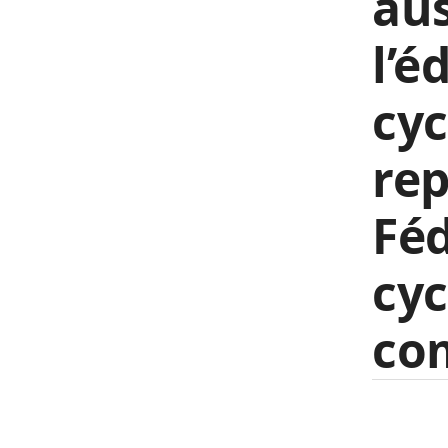
aus
l’é
cyc
rep
Féd
cyc
co