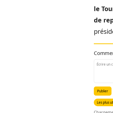
le To
de re
présid
Commen
Publier
Les plus ut
Chargemen