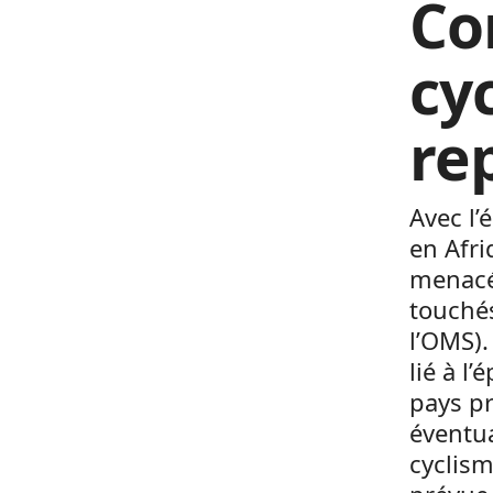
Co
cy
re
Avec l’
en Afri
menacée
touchés
l’OMS).
lié à l
pays pr
éventua
cyclism