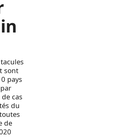
r
nin
ntacules
t sont
10 pays
 par
 de cas
ités du
 toutes
e de
2020