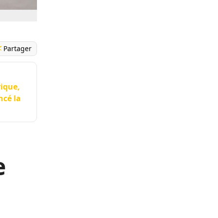
Partager
rique,
ncé la
e