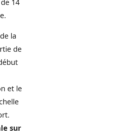
 de 14
e.
de la
rtie de
 début
n et le
chelle
rt.
le sur