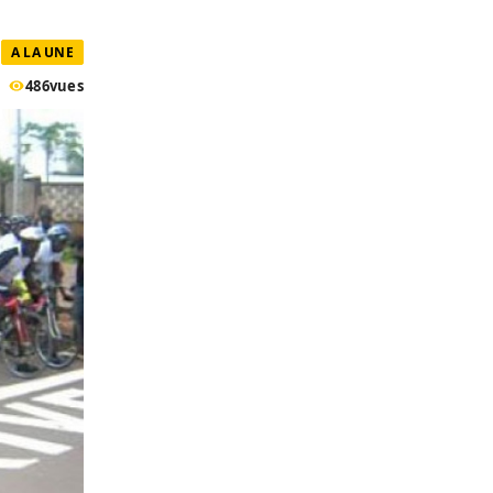
A LA UNE
486
vues