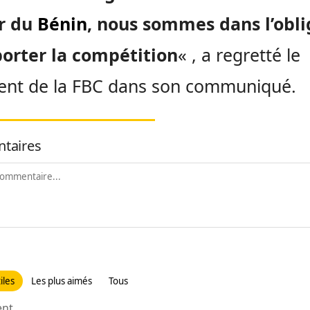
ur du
Bénin
, nous sommes dans l’obli
porter la compétition
« , a regretté le
ent de la FBC dans son communiqué.
taires
iles
Les plus aimés
Tous
t...