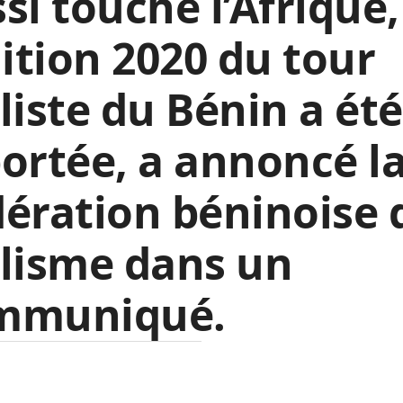
si touché l’Afrique,
dition 2020 du tour
liste du Bénin a été
ortée, a annoncé l
ération béninoise 
lisme dans un
mmuniqué.