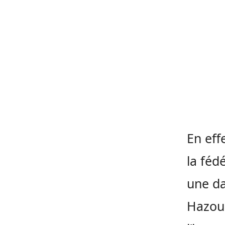
En eff
la féd
une da
Hazoum