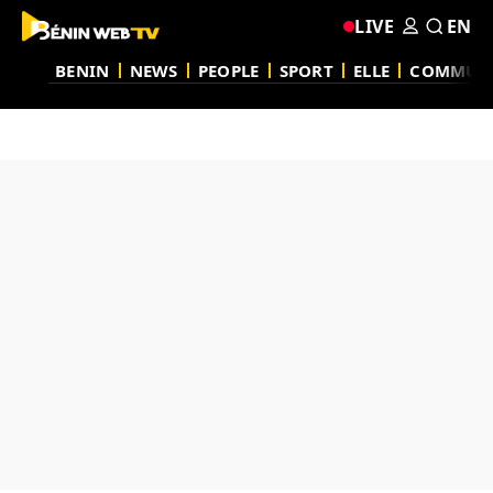
LIVE
EN
BENIN
NEWS
PEOPLE
SPORT
ELLE
COMMUN