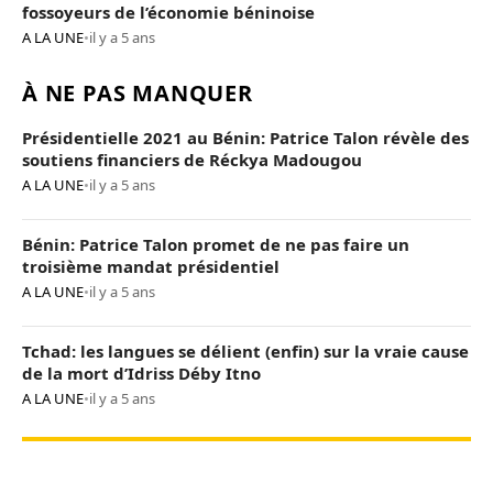
fossoyeurs de l’économie béninoise
A LA UNE
•
il y a 5 ans
À NE PAS MANQUER
Présidentielle 2021 au Bénin: Patrice Talon révèle des
soutiens financiers de Réckya Madougou
A LA UNE
•
il y a 5 ans
Bénin: Patrice Talon promet de ne pas faire un
troisième mandat présidentiel
A LA UNE
•
il y a 5 ans
Tchad: les langues se délient (enfin) sur la vraie cause
de la mort d’Idriss Déby Itno
A LA UNE
•
il y a 5 ans