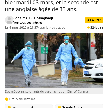
hier mardi 03 mars, et la seconde est
une anglaise âgée de 33 ans.
Cochimau S. Houngbadji
A LA UNE
Voir tous ses articles
Le 4 mar 2020 à 21:37
•
MàJ le 7 aou 2020
324
vues
Des médecins soignants du coronavirus en Chine@Xalima
1 min de lecture
Lire plus tard
Google News