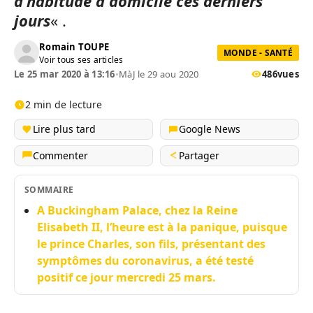
d’habitude à domicile ces derniers
jours
« .
Romain TOUPE
MONDE - SANTÉ
Voir tous ses articles
Le 25 mar 2020 à 13:16
•
MàJ le 29 aou 2020
486
vues
2 min de lecture
Lire plus tard
Google News
Commenter
Partager
SOMMAIRE
A Buckingham Palace, chez la Reine
Elisabeth II, l’heure est à la panique, puisque
le prince Charles, son fils, présentant des
symptômes du coronavirus, a été testé
positif ce jour mercredi 25 mars.