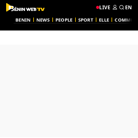
LIVE
EN
BENIN
NEWS
PEOPLE
SPORT
ELLE
COMMUN