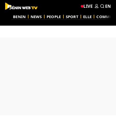
LIVE
EN
BENIN
NEWS
PEOPLE
SPORT
ELLE
COMMUN