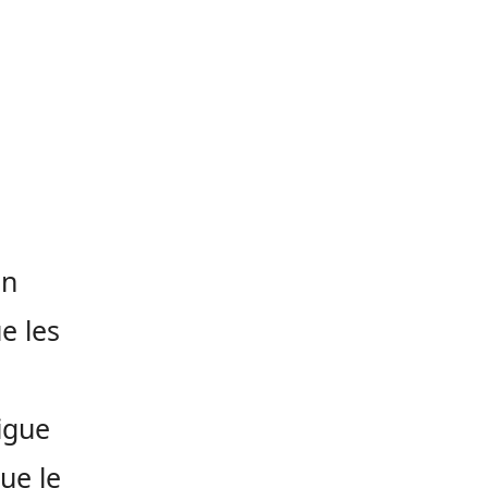
un
e les
Ligue
ue le