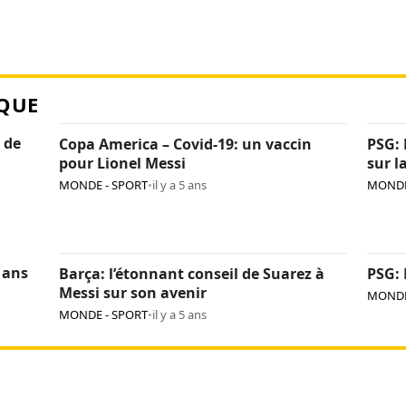
QUE
 de
Copa America – Covid-19: un vaccin
PSG: 
pour Lionel Messi
sur l
MONDE - SPORT
•
il y a 5 ans
MONDE
 ans
Barça: l’étonnant conseil de Suarez à
PSG: 
Messi sur son avenir
MONDE
MONDE - SPORT
•
il y a 5 ans