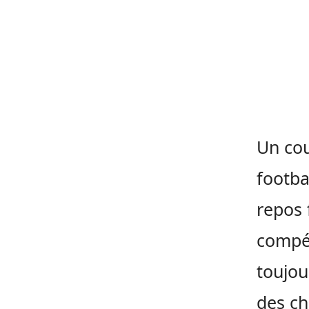
Un cou
footba
repos 
compét
toujou
des ch