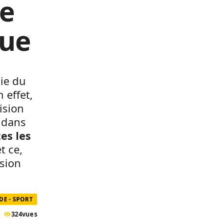
ie
due
ie du
 effet,
ision
é dans
es les
et ce,
ision
E - SPORT
324
vues