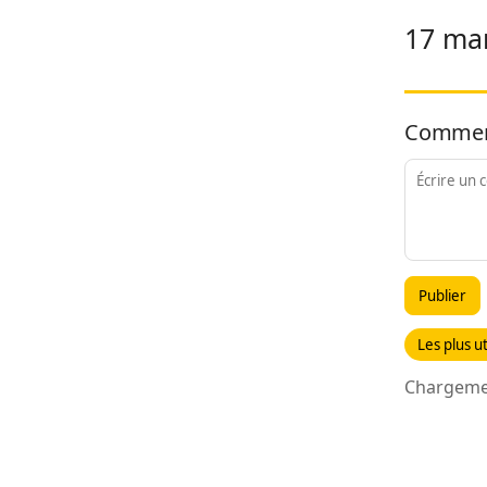
17 mar
Commen
Publier
Les plus ut
Chargemen