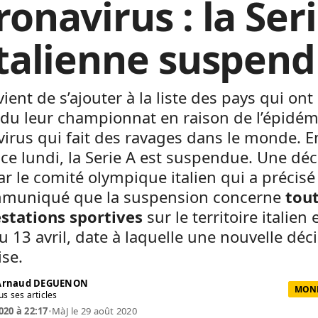
onavirus : la Ser
italienne suspen
 vient de s’ajouter à la liste des pays qui ont
du leur championnat en raison de l’épidém
irus qui fait des ravages dans le monde. En
ce lundi, la Serie A est suspendue. Une déc
ar le comité olympique italien qui a précis
muniqué que la suspension concerne
tout
stations sportives
sur le territoire italien 
u 13 avril, date à laquelle une nouvelle déc
ise.
 Arnaud DEGUENON
MOND
us ses articles
020 à 22:17
•
MàJ le 29 août 2020