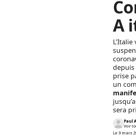
Cor
A 
L’Italie
suspen
coronav
depuis 
prise p
un com
manife
jusqu’a
sera pr
Paul
Voir to
Le 9 mars 2