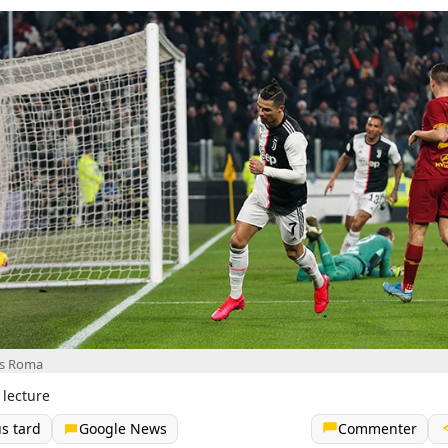
vs Roma
 lecture
us tard
Google News
Commenter