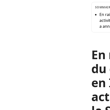
SOMMAI
En ra
activ
a ann
En 
du 
en 
act