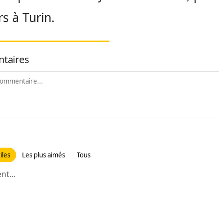
s à Turin.
taires
iles
Les plus aimés
Tous
t...