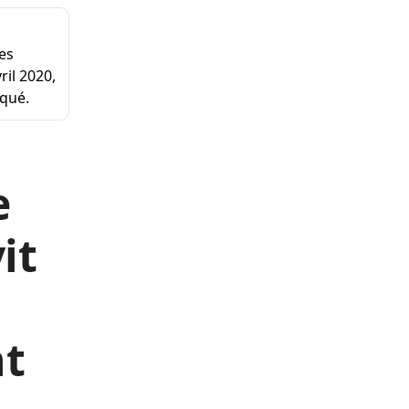
les
ril 2020,
iqué.
e
it
nt