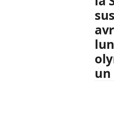
la 
sus
avr
lun
oly
un