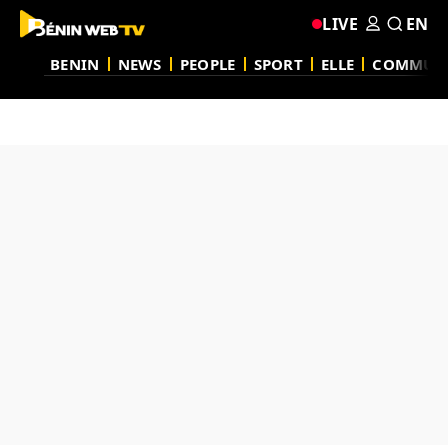
LIVE
EN
BENIN
NEWS
PEOPLE
SPORT
ELLE
COMMUN