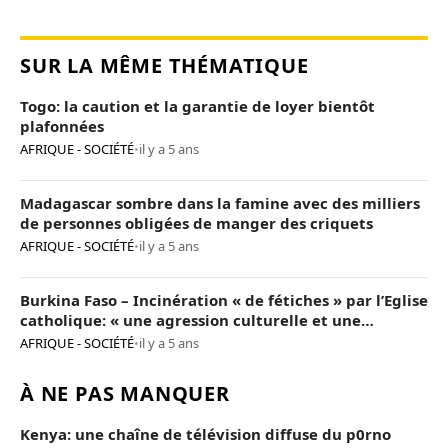
SUR LA MÊME THÉMATIQUE
Togo: la caution et la garantie de loyer bientôt
plafonnées
AFRIQUE - SOCIÉTÉ
•
il y a 5 ans
Madagascar sombre dans la famine avec des milliers
de personnes obligées de manger des criquets
AFRIQUE - SOCIÉTÉ
•
il y a 5 ans
Burkina Faso – Incinération « de fétiches » par l’Eglise
catholique: « une agression culturelle et une
provocation de trop »
AFRIQUE - SOCIÉTÉ
•
il y a 5 ans
À NE PAS MANQUER
Kenya: une chaîne de télévision diffuse du p0rno