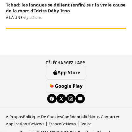
Tchad: les langues se délient (enfin) sur la vraie cause
de la mort d’Idriss Déby Itno
A LA UNE
•
il y a 5 ans
TÉLÉCHARGEZ L’APP
App Store
Google Play
A Propos
Politique De Cookies
Confidentialité
Nous Contacter
Applications
BeNews | France
BeNews | Ivoire