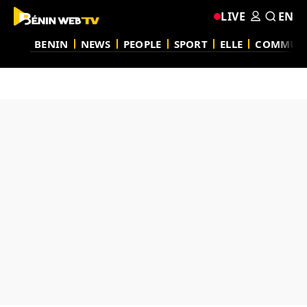
LIVE
EN
BENIN
NEWS
PEOPLE
SPORT
ELLE
COMMUN