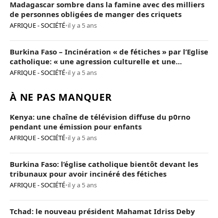
Madagascar sombre dans la famine avec des milliers
de personnes obligées de manger des criquets
AFRIQUE - SOCIÉTÉ
•
il y a 5 ans
Burkina Faso – Incinération « de fétiches » par l’Eglise
catholique: « une agression culturelle et une
provocation de trop »
AFRIQUE - SOCIÉTÉ
•
il y a 5 ans
À NE PAS MANQUER
Kenya: une chaîne de télévision diffuse du p0rno
pendant une émission pour enfants
AFRIQUE - SOCIÉTÉ
•
il y a 5 ans
Burkina Faso: l’église catholique bientôt devant les
tribunaux pour avoir incinéré des fétiches
AFRIQUE - SOCIÉTÉ
•
il y a 5 ans
Tchad: le nouveau président Mahamat Idriss Deby