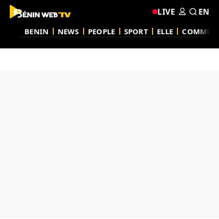
LIVE
EN
BENIN
NEWS
PEOPLE
SPORT
ELLE
COMMUN