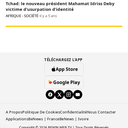
Tchad: le nouveau président Mahamat Idriss Deby
victime d’usurpation d’identité
AFRIQUE - SOCIÉTÉ
•
il y a 5 ans
TÉLÉCHARGEZ L’APP
App Store
Google Play
A Propos
Politique De Cookies
Confidentialité
Nous Contacter
Applications
BeNews | France
BeNews | Ivoire
Copyright © 2026 BENIN WEB TV | Tous Droits Réservés