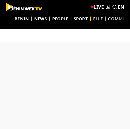
LIVE
EN
BENIN
NEWS
PEOPLE
SPORT
ELLE
COMMUN