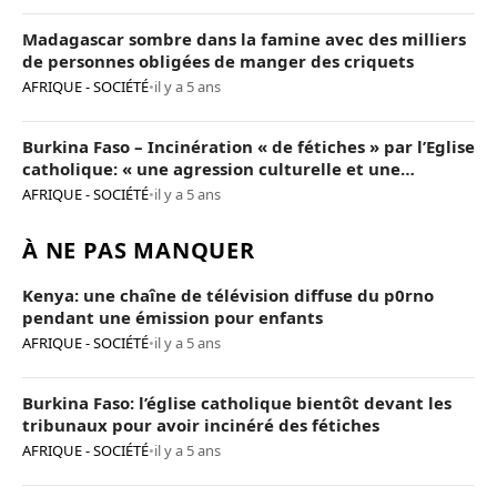
Madagascar sombre dans la famine avec des milliers
de personnes obligées de manger des criquets
AFRIQUE - SOCIÉTÉ
•
il y a 5 ans
Burkina Faso – Incinération « de fétiches » par l’Eglise
catholique: « une agression culturelle et une
provocation de trop »
AFRIQUE - SOCIÉTÉ
•
il y a 5 ans
À NE PAS MANQUER
Kenya: une chaîne de télévision diffuse du p0rno
pendant une émission pour enfants
AFRIQUE - SOCIÉTÉ
•
il y a 5 ans
Burkina Faso: l’église catholique bientôt devant les
tribunaux pour avoir incinéré des fétiches
AFRIQUE - SOCIÉTÉ
•
il y a 5 ans