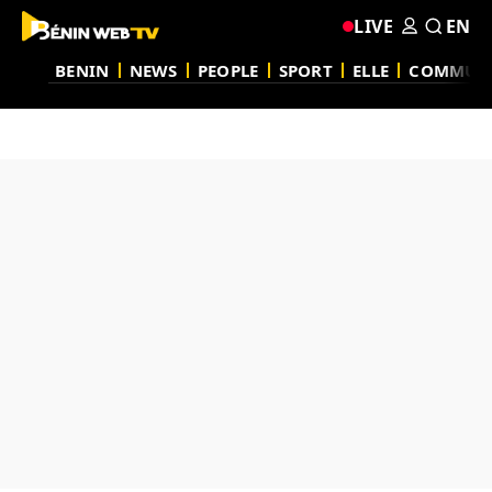
LIVE
EN
BENIN
NEWS
PEOPLE
SPORT
ELLE
COMMUN