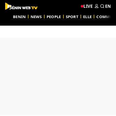
LIVE
EN
BENIN
NEWS
PEOPLE
SPORT
ELLE
COMMUN