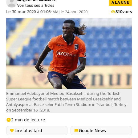
A LA UNE
Voir tous ses articles
Le 30 mar 2020 à 01:06
•
MàJ le 24 aou 2020
810
vues
Emmanuel Adebayor of Medipol Basaksehir during the Turkish
Super League football match between Medipol Basaksehir and
Antalyaspor at Basaksehir Fatih Terim Stadium in Istanbul , Turkey
on September 16 , 2018.
2 min de lecture
Lire plus tard
Google News