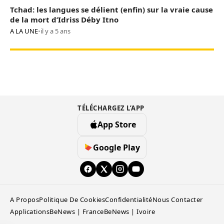
Tchad: les langues se délient (enfin) sur la vraie cause
de la mort d’Idriss Déby Itno
A LA UNE
•
il y a 5 ans
TÉLÉCHARGEZ L’APP
App Store
Google Play
A Propos
Politique De Cookies
Confidentialité
Nous Contacter
Applications
BeNews | France
BeNews | Ivoire