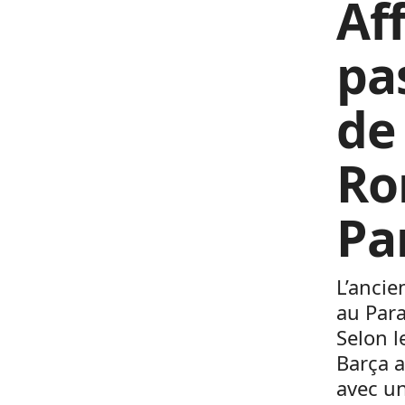
Af
pa
de 
Ro
Pa
L’ancie
au Para
Selon l
Barça a
avec un