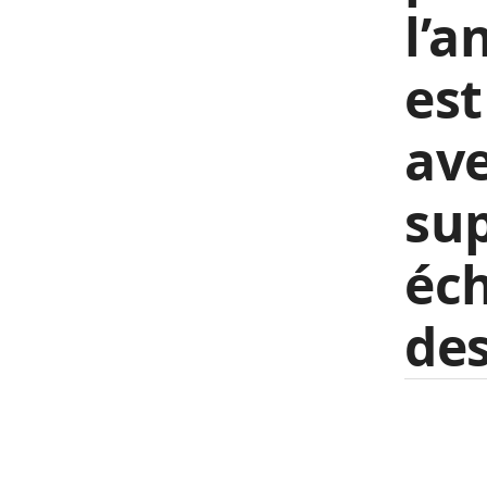
l’a
est
ave
sup
éch
des