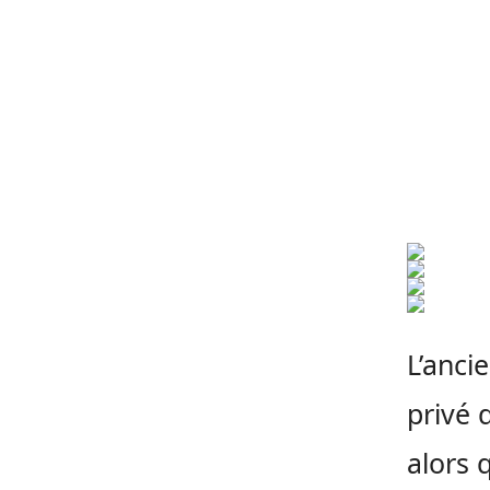
L’anci
privé 
alors 