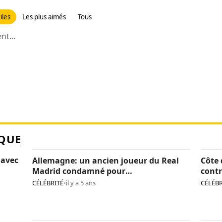
iles
Les plus aimés
Tous
t...
QUE
 avec
Allemagne: un ancien joueur du Real
Côte 
Madrid condamné pour
contr
pédopornographie
caca
CÉLÉBRITÉ
•
il y a 5 ans
CÉLÉBR