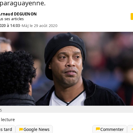
e paraguayenne.
 Arnaud DEGUENON
us ses articles
020 à 14:03
•
MàJ le 29 août 2020
5
 lecture
us tard
Google News
Commenter