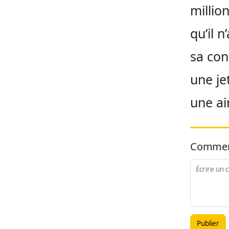
millio
qu’il 
sa con
une je
une ai
Commen
Publier