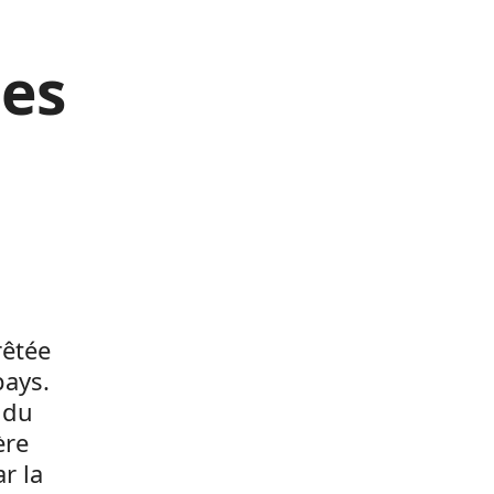
ges
rêtée
pays.
 du
ère
r la