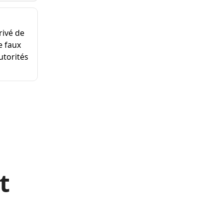
rivé de
e faux
utorités
t