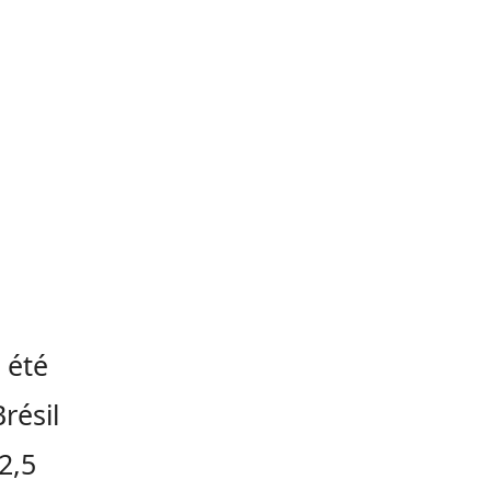
 été
résil
2,5