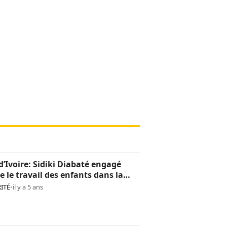
d’Ivoire: Sidiki Diabaté engagé
e le travail des enfants dans la
oculture
ITÉ
•
il y a 5 ans