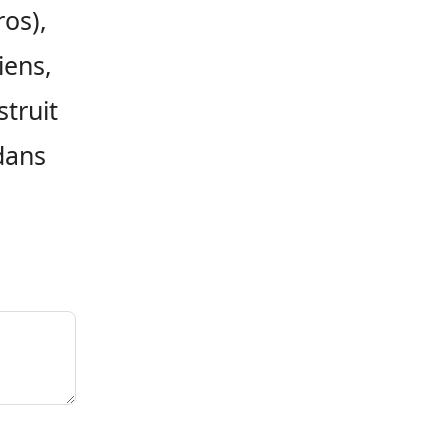
ros),
iens,
struit
dans