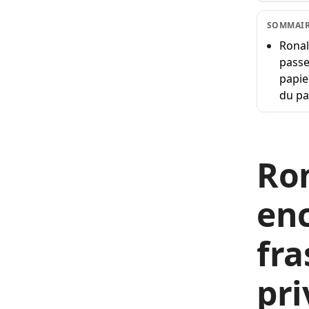
SOMMAI
Ronal
passe
papie
du pa
Ron
enc
fra
pri