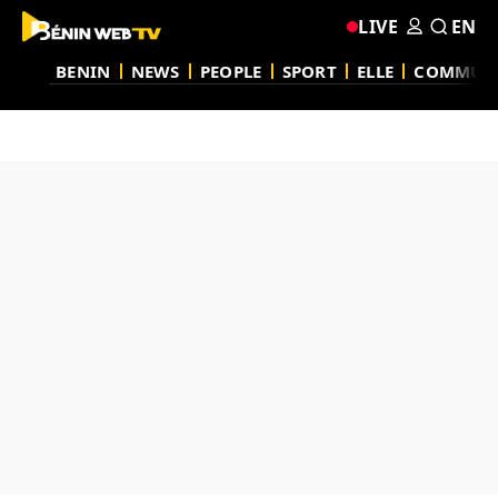
LIVE
EN
BENIN
NEWS
PEOPLE
SPORT
ELLE
COMMUN