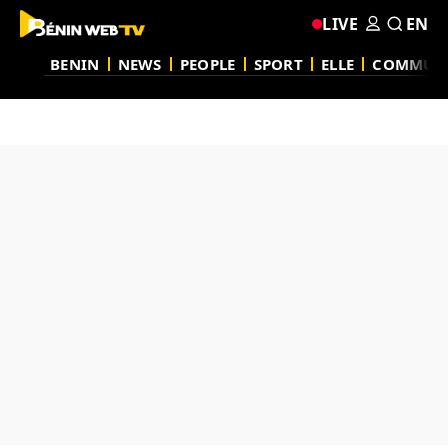
LIVE
EN
BENIN
NEWS
PEOPLE
SPORT
ELLE
COMMUN