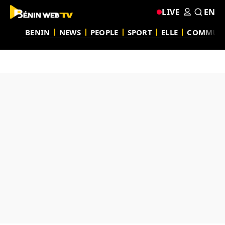
LIVE
EN
BENIN
NEWS
PEOPLE
SPORT
ELLE
COMMUN