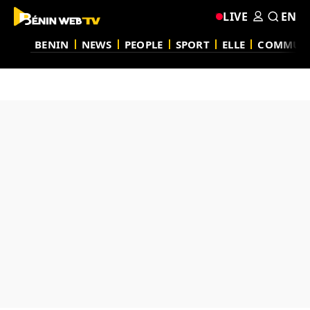
LIVE
EN
BENIN
NEWS
PEOPLE
SPORT
ELLE
COMMUN