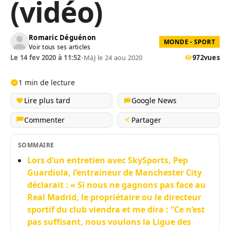
(vidéo)
Romaric Déguénon
MONDE - SPORT
Voir tous ses articles
Le 14 fev 2020 à 11:52
•
MàJ le 24 aou 2020
972
vues
1 min de lecture
Lire plus tard
Google News
Commenter
Partager
SOMMAIRE
Lors d’un entretien avec SkySports, Pep
Guardiola, l’entraineur de Manchester City
déclarait : « Si nous ne gagnons pas face au
Real Madrid, le propriétaire ou le directeur
sportif du club viendra et me dira : “Ce n’est
pas suffisant, nous voulons la Ligue des