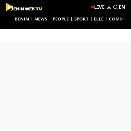
LIVE
EN
BENIN
NEWS
PEOPLE
SPORT
ELLE
COMMUN