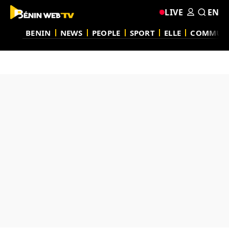
LIVE
EN
BENIN
NEWS
PEOPLE
SPORT
ELLE
COMMUN