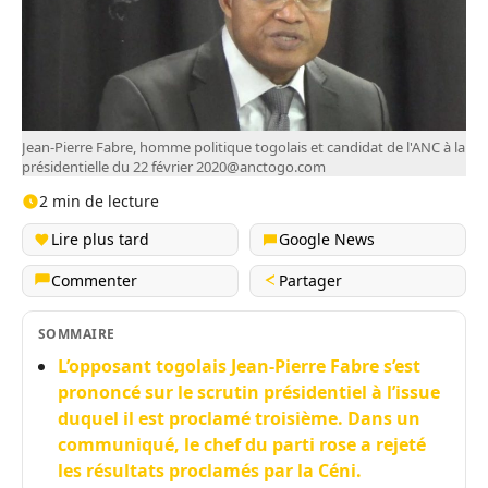
Jean-Pierre Fabre, homme politique togolais et candidat de l'ANC à la
présidentielle du 22 février
2020@anctogo.com
2 min de lecture
Lire plus tard
Google News
Commenter
Partager
SOMMAIRE
L’opposant togolais Jean-Pierre Fabre s’est
prononcé sur le scrutin présidentiel à l’issue
duquel il est proclamé troisième. Dans un
communiqué, le chef du parti rose a rejeté
les résultats proclamés par la Céni.