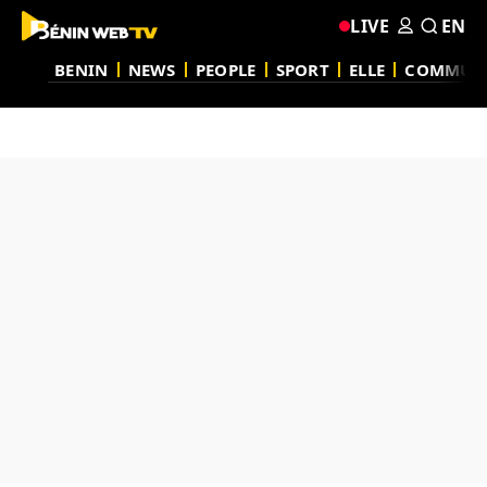
LIVE
EN
BENIN
NEWS
PEOPLE
SPORT
ELLE
COMMUN