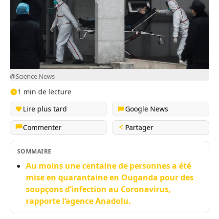
@Science News
1 min de lecture
Lire plus tard
Google News
Commenter
Partager
SOMMAIRE
Au moins une centaine de personnes a été
mise en quarantaine en Ouganda pour des
soupçons d’infection au Coronavirus,
rapporte l’agence Anadolu.