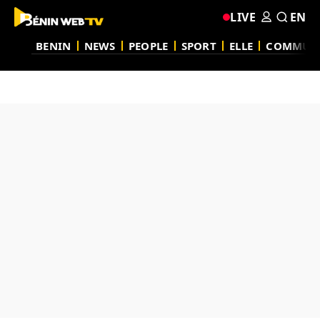
LIVE
EN
BENIN
NEWS
PEOPLE
SPORT
ELLE
COMMUN