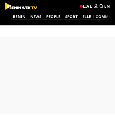
LIVE
EN
BENIN
NEWS
PEOPLE
SPORT
ELLE
COMMUN