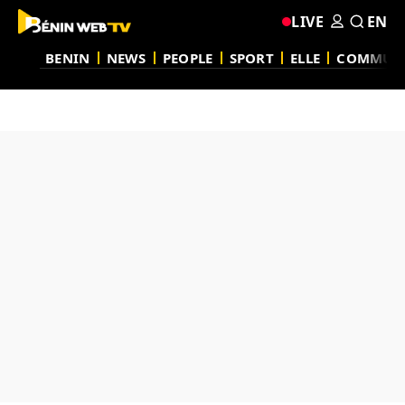
LIVE
EN
BENIN
NEWS
PEOPLE
SPORT
ELLE
COMMUN