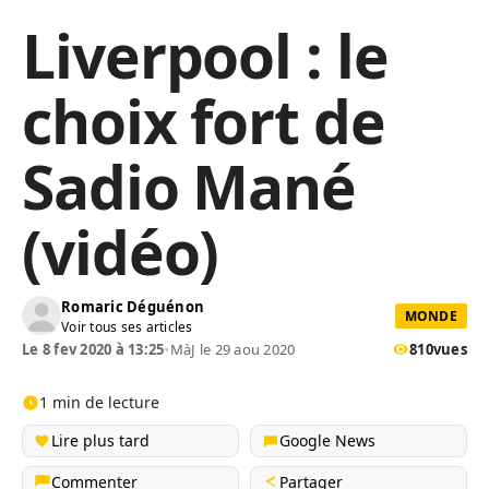
Liverpool : le
choix fort de
Sadio Mané
(vidéo)
Romaric Déguénon
MONDE
Voir tous ses articles
Le 8 fev 2020 à 13:25
•
MàJ le 29 aou 2020
810
vues
1 min de lecture
Lire plus tard
Google News
Commenter
Partager