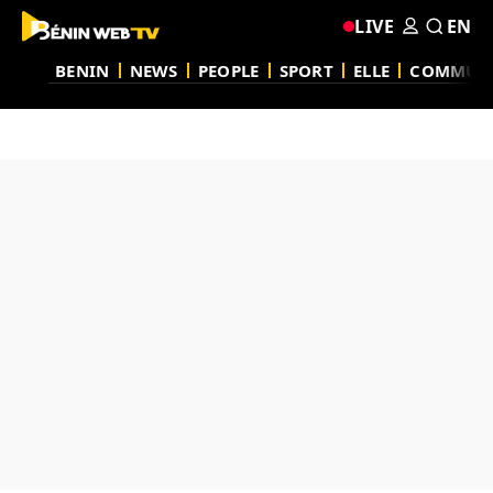
LIVE
EN
BENIN
NEWS
PEOPLE
SPORT
ELLE
COMMUN