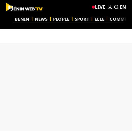
LIVE
EN
BENIN
NEWS
PEOPLE
SPORT
ELLE
COMMUN