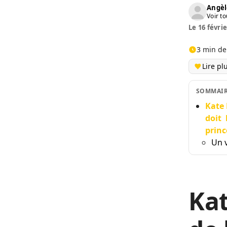
Angèl
Voir to
Le 16 févrie
3 min de
Lire pl
SOMMAI
Kate 
doit 
princ
Un 
Kat