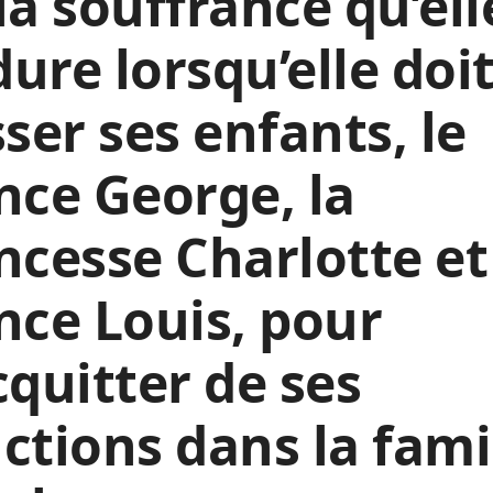
la souffrance qu’ell
ure lorsqu’elle doi
sser ses enfants, le
nce George, la
ncesse Charlotte et
nce Louis, pour
cquitter de ses
ctions dans la fami