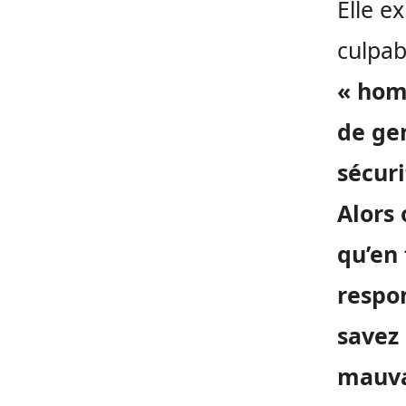
Elle e
culpab
« hom
de ge
sécuri
Alors 
qu’en 
respon
savez
mauvai