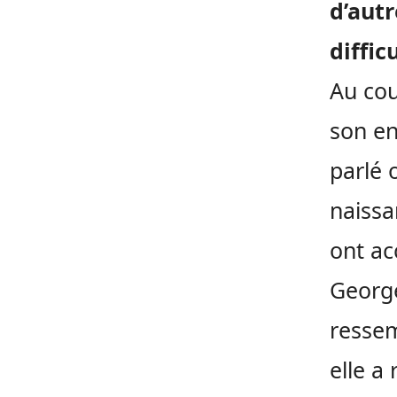
d’autr
diffic
Au cou
son en
parlé 
naissa
ont ac
George
ressem
elle a