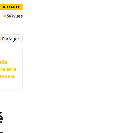
ROYAUTÉ
567
vues
Partager
elle
te et le
 royale.
é