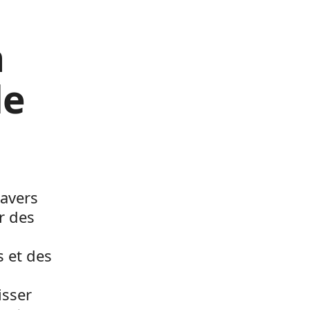
n
de
avers
ur des
s et des
isser