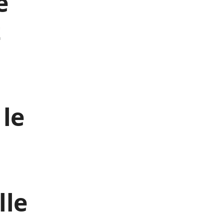
e
t
 le
lle