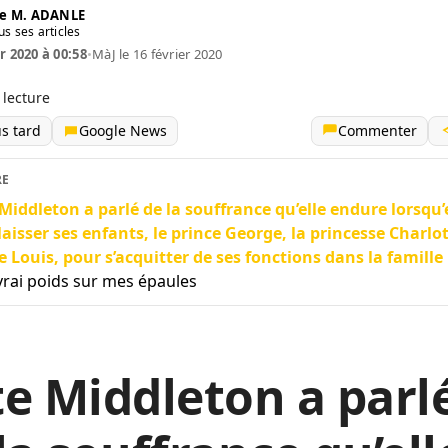
e M. ADANLE
us ses articles
r 2020 à 00:58
•
MàJ le 16 février 2020
 lecture
us tard
Google News
Commenter
RE
Middleton a parlé de la souffrance qu’elle endure lorsqu’
laisser ses enfants, le prince George, la princesse Charlot
e Louis, pour s’acquitter de ses fonctions dans la famille
vrai poids sur mes épaules
e Middleton a parl