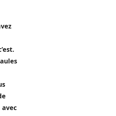
avez
’est.
paules
us
de
a avec