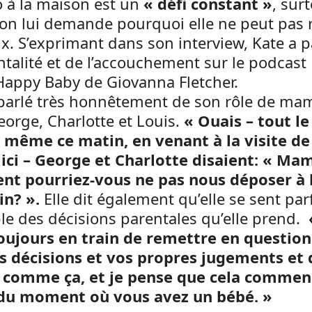
o à la maison est un
« défi constant »
, sur
on lui demande pourquoi elle ne peut pas 
x. S’exprimant dans son interview, Kate a p
ntalité et de l’accouchement sur le podcas
appy Baby de Giovanna Fletcher.
 parlé très honnêtement de son rôle de ma
orge, Charlotte et Louis.
« Ouais – tout le
 même ce matin, en venant à la visite de
 ici – George et Charlotte disaient: « Ma
t pourriez-vous ne pas nous déposer à l
in? ».
Elle dit également qu’elle se sent par
e des décisions parentales qu’elle prend.
toujours en train de remettre en question
s décisions et vos propres jugements et 
 comme ça, et je pense que cela commen
 du moment où vous avez un bébé. »