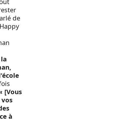
tout
rester
arlé de
t Happy
man
 la
man,
’école
fois
« [Vous
 vos
des
ce à