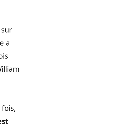
 sur
e a
ois
illiam
fois,
est