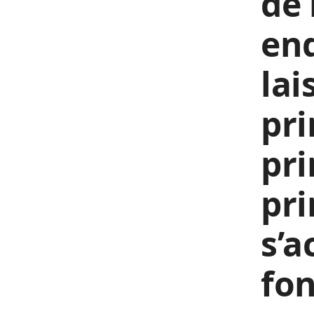
de 
end
lai
pri
pri
pri
s’a
fon