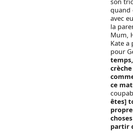
son tri
quand 
avec eu
la pare
Mum, H
Kate a
pour Ge
temps,
crèche
commen
ce mat
coupabl
êtes] 
propre
choses
partir