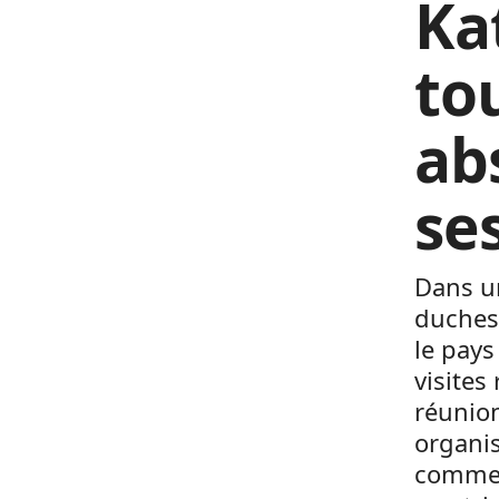
Ka
to
ab
se
Dans u
duches
le pays
visites
réunion
organis
comme 