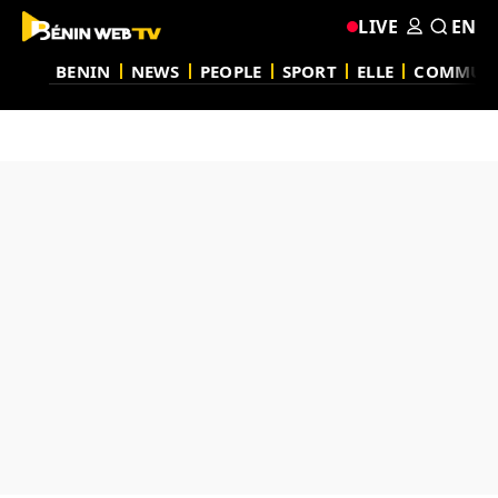
LIVE
EN
BENIN
NEWS
PEOPLE
SPORT
ELLE
COMMUN