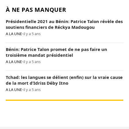
À NE PAS MANQUER
Présidentielle 2021 au Bénin: Patrice Talon révèle des
soutiens financiers de Réckya Madougou
A LA UNE
•
il y a 5 ans
Bénin: Patrice Talon promet de ne pas faire un
troisième mandat présidentiel
A LA UNE
•
il y a 5 ans
Tchad: les langues se délient (enfin) sur la vraie cause
de la mort d’Idriss Déby Itno
A LA UNE
•
il y a 5 ans