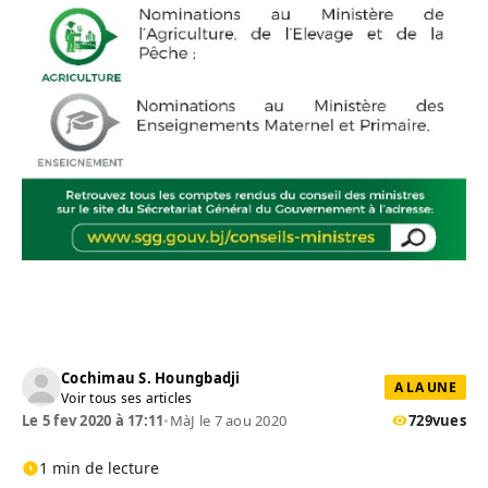
Cochimau S. Houngbadji
A LA UNE
Voir tous ses articles
Le 5 fev 2020 à 17:11
•
MàJ le 7 aou 2020
729
vues
1 min de lecture