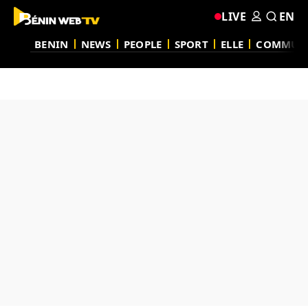
LIVE
EN
BENIN
NEWS
PEOPLE
SPORT
ELLE
COMMUN