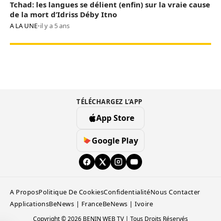
Tchad: les langues se délient (enfin) sur la vraie cause
de la mort d’Idriss Déby Itno
A LA UNE
•
il y a 5 ans
TÉLÉCHARGEZ L’APP
App Store
Google Play
A Propos
Politique De Cookies
Confidentialité
Nous Contacter
Applications
BeNews | France
BeNews | Ivoire
Copyright © 2026 BENIN WEB TV | Tous Droits Réservés