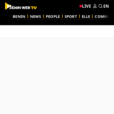
LIVE
EN
BENIN
NEWS
PEOPLE
SPORT
ELLE
COMMUN