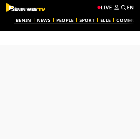
LIVE
EN
BENIN
NEWS
PEOPLE
SPORT
ELLE
COMMUN