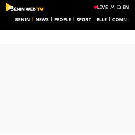
LIVE
EN
BENIN
NEWS
PEOPLE
SPORT
ELLE
COMMUN