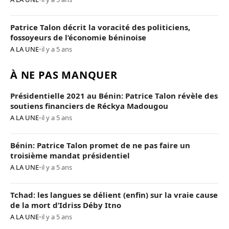
Patrice Talon décrit la voracité des politiciens,
fossoyeurs de l’économie béninoise
A LA UNE
•
il y a 5 ans
À NE PAS MANQUER
Présidentielle 2021 au Bénin: Patrice Talon révèle des
soutiens financiers de Réckya Madougou
A LA UNE
•
il y a 5 ans
Bénin: Patrice Talon promet de ne pas faire un
troisième mandat présidentiel
A LA UNE
•
il y a 5 ans
Tchad: les langues se délient (enfin) sur la vraie cause
de la mort d’Idriss Déby Itno
A LA UNE
•
il y a 5 ans