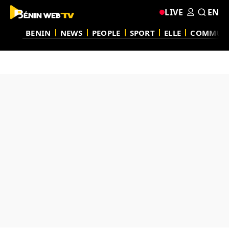
LIVE
EN
BENIN
NEWS
PEOPLE
SPORT
ELLE
COMMUN