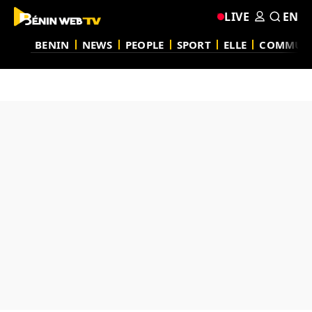
LIVE
EN
BENIN
NEWS
PEOPLE
SPORT
ELLE
COMMUN