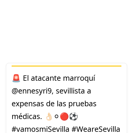
🚨 El atacante marroquí
@ennesyri9
, sevillista a
expensas de las pruebas
médicas. 👌🏻⚪️🔴⚽️
#vamosmiSevilla
#WeareSevilla