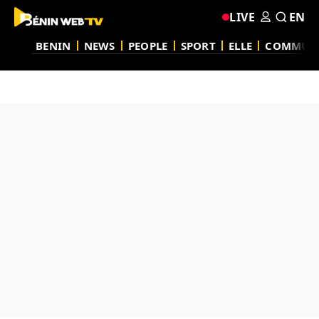
LIVE
EN
BENIN
NEWS
PEOPLE
SPORT
ELLE
COMMUN