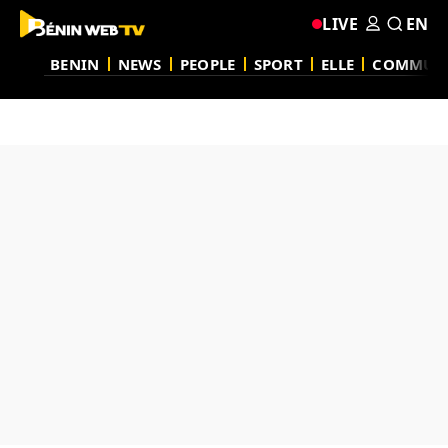
LIVE
EN
BENIN
NEWS
PEOPLE
SPORT
ELLE
COMMUN