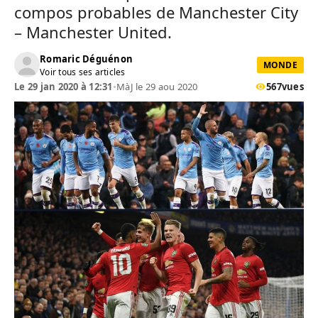
compos probables de Manchester City
– Manchester United.
Romaric Déguénon
MONDE
Voir tous ses articles
Le 29 jan 2020 à 12:31
•
MàJ le 29 aou 2020
567
vues